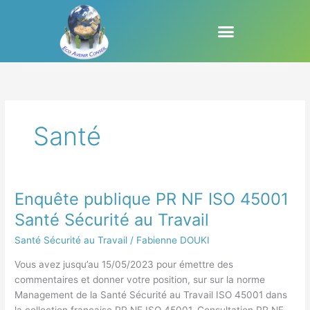
Aller
au
contenu
Santé
Enquête publique PR NF ISO 45001
Enquête
publique
Santé Sécurité au Travail
PR
Santé Sécurité au Travail
/
Fabienne DOUKI
NF
ISO
Vous avez jusqu’au 15/05/2023 pour émettre des
45001
commentaires et donner votre position, sur sur la norme
Santé
Management de la Santé Sécurité au Travail ISO 45001 dans
Sécurité
la collection française PR NF ISO 45001. Consultation PR NF