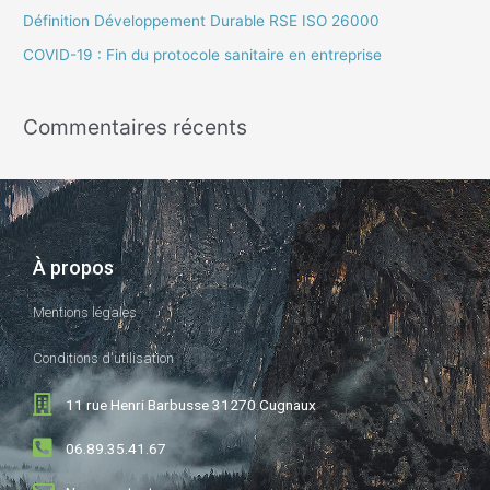
c
Définition Développement Durable RSE ISO 26000
h
COVID-19 : Fin du protocole sanitaire en entreprise
e
r
Commentaires récents
:
À propos
Mentions légales
Conditions d'utilisation
11 rue Henri Barbusse 31270 Cugnaux
06.89.35.41.67